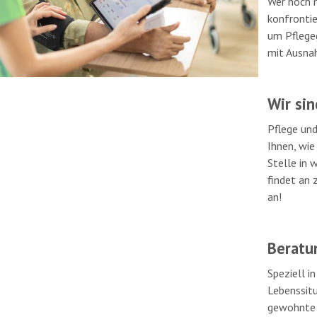
Wer noch n
konfrontie
um Pflege
mit Ausna
Wir sin
Pflege und
Ihnen, wi
Stelle in
findet an 
an!
Beratu
Speziell in
Lebenssitu
gewohnte U