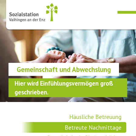
Gemeinschaft und Abwechslung
Hier wird Einfühlungsvermögen groß
geschrieben.
Häusliche Betreuung
Betreute Nachmittage