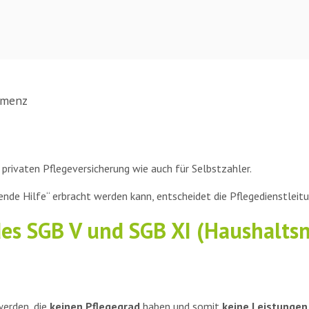
emenz
 privaten Pflegeversicherung wie auch für Selbstzahler.
ende Hilfe“ erbracht werden kann, entscheidet die Pflegedienstleitu
des SGB V und SGB XI (Haushalts
werden, die
keinen Pflegegrad
haben und somit
keine Leistungen