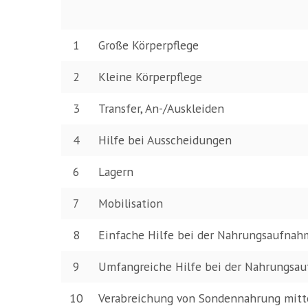
1
Große Körperpflege
2
Kleine Körperpflege
3
Transfer, An-/Auskleiden
4
Hilfe bei Ausscheidungen
6
Lagern
7
Mobilisation
8
Einfache Hilfe bei der Nahrungsaufnah
9
Umfangreiche Hilfe bei der Nahrungs
10
Verabreichung von Sondennahrung mitte